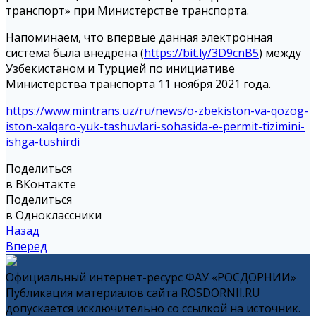
транспорт» при Министерстве транспорта.
Напоминаем, что впервые данная электронная
система была внедрена (
https://bit.ly/3D9cnB5
) между
Узбекистаном и Турцией по инициативе
Министерства транспорта 11 ноября 2021 года.
https://www.mintrans.uz/ru/news/o-zbekiston-va-qozog-
iston-xalqaro-yuk-tashuvlari-sohasida-e-permit-tizimini-
ishga-tushirdi
Поделиться
в ВКонтакте
Поделиться
в Одноклассники
Назад
Вперед
Официальный интернет-ресурс ФАУ «РОСДОРНИИ»
Публикация материалов сайта ROSDORNII.RU
допускается исключительно со ссылкой на источник.