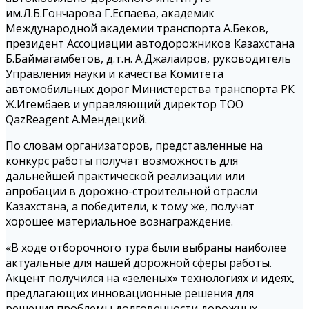
им.Л.Б.Гончарова Г.Еспаева, академик
Международной академии транспорта А.Беков,
президент Ассоциации автодорожников Казахстана
Б.Баймагамбетов, д.т.н. А.Джалаиров, руководитель
Управления науки и качества Комитета
автомобильных дорог Министерства транспорта РК
Ж.Игембаев и управляющий директор ТОО
QazReagent А.Мендецкий.
По словам организаторов, представленные на
конкурс работы получат возможность для
дальнейшей практической реализации или
апробации в дорожно-строительной отрасли
Казахстана, а победители, к тому же, получат
хорошее материальное вознаграждение.
«В ходе отборочного тура были выбраны наиболее
актуальные для нашей дорожной сферы работы.
Акцент получился на «зеленых» технологиях и идеях,
предлагающих инновационные решения для
решения проблемы долговечности дорожных