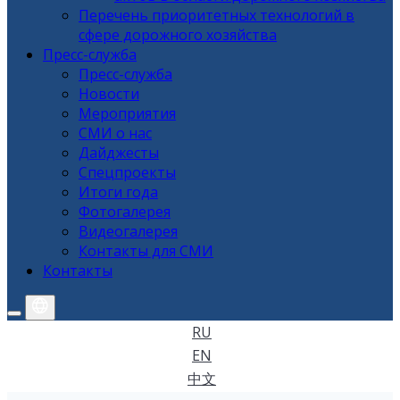
Перечень приоритетных технологий в
сфере дорожного хозяйства
Пресс-служба
Пресс-служба
Новости
Мероприятия
СМИ о нас
Дайджесты
Спецпроекты
Итоги года
Фотогалерея
Видеогалерея
Контакты для СМИ
Контакты
RU
EN
中文