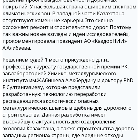
покрытий. У нас большая страна с широким спектром
климатических зон. В западной части Казахстана
отсутствуют каменные карьеры. Это сильно
осложняет ремонт и строительство дорог. Поэтому
так важны новые взгляды и идеи исследователей»,
прокомментировала президент АО «КаздорНИИ»
А.Алибаева.
Решением судей 1 место присуждено д.т.н.,
профессору, лауреату государственной премии РК,
завлабораторией Химико-металлургического
института им.Ж.Абишева А.Акбердину и доктору PhD
Р.Султангазиеву, которые представили
разработанную технологию переработки
распадающихся экологически опасных
металлургических шлаков в щебень для дорожного
строительства. Данная разработка имеет
высочайшую актуальность для оздоровления
экологии Казахстана, а также строительства дорог в
западных регионах страны, где вредные отходы