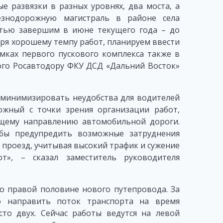
е развязки в разных уровнях, два моста, а
езнодорожную магистраль в районе села
стью завершим в июне текущего года – до
даря хорошему темпу работ, планируем ввести
мках первого пускового комплекса также в
ого Росавтодору ФКУ ДСД «Дальний Восток»
 минимизировать неудобства для водителей
ожный с точки зрения организации работ,
ющему направлению автомобильной дороги.
обы предупредить возможные затруднения
проезд, учитывая высокий трафик и сужение
т», – сказал заместитель руководителя
о правой половине нового путепровода. За
ло направить поток транспорта на время
то двух. Сейчас работы ведутся на левой