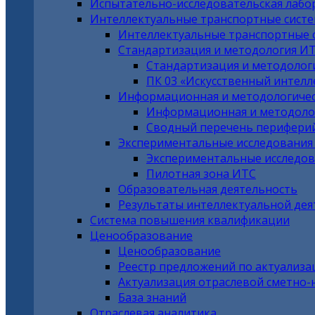
Испытательно-исследовательская лабо
Интеллектуальные транспортные сист
Интеллектуальные транспортные 
Стандартизация и методология И
Стандартизация и методолог
ПК 03 «Искусственный интел
Информационная и методологичес
Информационная и методоло
Сводный перечень периферий
Экспериментальные исследования
Экспериментальные исследов
Пилотная зона ИТС
Образовательная деятельность
Результаты интеллектуальной дея
Система повышения квалификации
Ценообразование
Ценообразование
Реестр предложений по актуализ
Актуализация отраслевой сметно
База знаний
Отраслевая аналитика