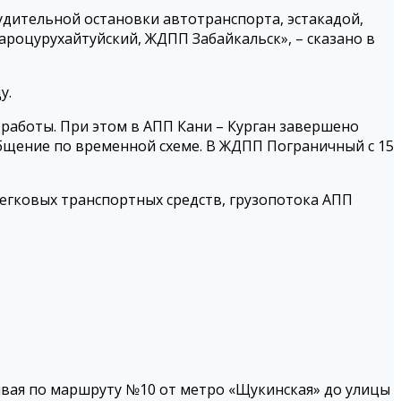
удительной остановки автотранспорта, эстакадой,
роцурухайтуйский, ЖДПП Забайкальск», – сказано в
у.
работы. При этом в АПП Кани – Курган завершено
общение по временной схеме. В ЖДПП Пограничный с 15
легковых транспортных средств, грузопотока АПП
амвая по маршруту №10 от метро «Щукинская» до улицы