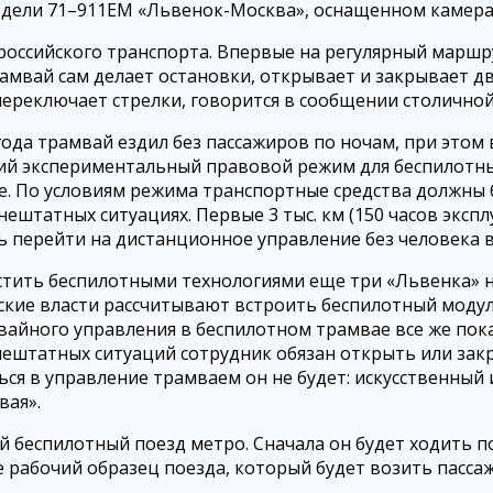
модели 71–911ЕМ «Львенок-Москва», оснащенном камера
 российского транспорта. Впервые на регулярный марш
амвай сам делает остановки, открывает и закрывает дв
переключает стрелки, говорится в сообщении столичной
года трамвай ездил без пассажиров по ночам, при это
ий экспериментальный правовой режим для беспилотных
оне. По условиям режима транспортные средства долж
ештатных ситуациях. Первые 3 тыс. км (150 часов эксп
ь перейти на дистанционное управление без человека в
стить беспилотными технологиями еще три «Львенка» на
одские власти рассчитывают встроить беспилотный моду
амвайного управления в беспилотном трамвае все же по
 нештатных ситуаций сотрудник обязан открыть или зак
ся в управление трамваем он не будет: искусственный
вая».
ый беспилотный поезд метро. Сначала он будет ходить
е рабочий образец поезда, который будет возить пасса