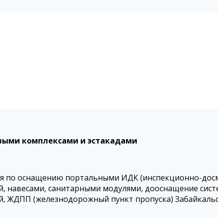
овыми комплексами и эстакадами
тия по оснащению портальными ИДК (инспекционно-досм
й, навесами, санитарными модулями, дооснащение сис
ий, ЖДПП (железнодорожный пункт пропуска) Забайкальс