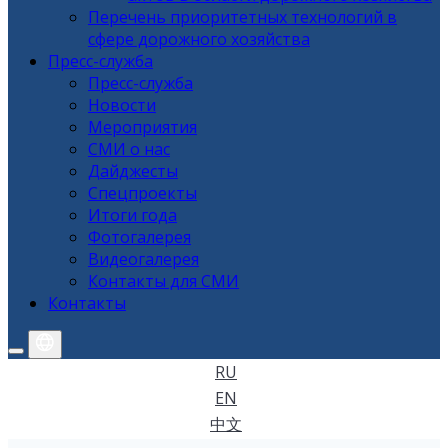
Перечень приоритетных технологий в
сфере дорожного хозяйства
Пресс-служба
Пресс-служба
Новости
Мероприятия
СМИ о нас
Дайджесты
Спецпроекты
Итоги года
Фотогалерея
Видеогалерея
Контакты для СМИ
Контакты
RU
EN
中文