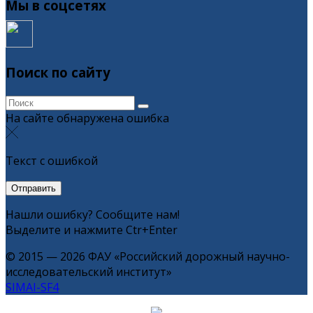
Мы в соцсетях
Поиск по сайту
На сайте обнаружена ошибка
Текст с ошибкой
Нашли ошибку? Сообщите нам!
Выделите и нажмите Ctr+Enter
© 2015 — 2026 ФАУ «Российский дорожный научно-
исследовательский институт»
SIMAI-SF4