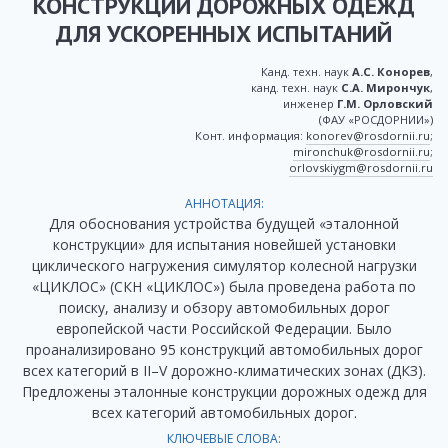
КОНСТРУКЦИЙ ДОРОЖНЫХ ОДЕЖД
ДЛЯ УСКОРЕННЫХ ИСПЫТАНИЙ
Канд. техн. наук
А.С. Конорев
,
канд. техн. наук
С.А. Мирончук
,
инженер
Г.М. Орловский
(ФАУ «РОСДОРНИИ»)
Конт. информация:
konorev@rosdornii.ru
;
mironchuk@rosdornii.ru
;
orlovskiygm@rosdornii.ru
АННОТАЦИЯ:
Для обоснования устройства будущей «эталонной
конструкции» для испытания новейшей установки
циклического нагружения симулятор колесной нагрузки
«ЦИКЛОС» (СКН «ЦИКЛОС») была проведена работа по
поиску, анализу и обзору автомобильных дорог
европейской части Российской Федерации. Было
проанализировано 95 конструкций автомобильных дорог
всех категорий в II–V дорожно-климатических зонах (ДКЗ).
Предложены эталонные конструкции дорожных одежд для
всех категорий автомобильных дорог.
КЛЮЧЕВЫЕ СЛОВА: