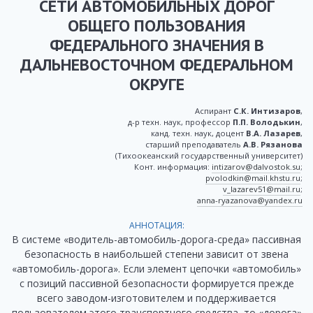
СЕТИ АВТОМОБИЛЬНЫХ ДОРОГ
ОБЩЕГО ПОЛЬЗОВАНИЯ
ФЕДЕРАЛЬНОГО ЗНАЧЕНИЯ В
ДАЛЬНЕВОСТОЧНОМ ФЕДЕРАЛЬНОМ
ОКРУГЕ
Аспирант
С.К. Интизаров
,
д-р техн. наук, профессор
П.П. Володькин
,
канд. техн. наук, доцент
В.А. Лазарев
,
старший преподаватель
А.В. Рязанова
(Тихоокеанский государственный университет)
Конт. информация:
intizarov@dalvostok.su
;
pvolodkin@mail.khstu.ru
;
v_lazarev51@mail.ru
;
anna-ryazanova@yandex.ru
АННОТАЦИЯ:
В системе «водитель-автомобиль-дорога-среда» пассивная
безопасность в наибольшей степени зависит от звена
«автомобиль-дорога». Если элемент цепочки «автомобиль»
с позиций пассивной безопасности формируется прежде
всего заводом-изготовителем и поддерживается
пользователем этого транспортного средства, то «дорога»