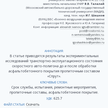
заместитель начальника УНИР
В.В. Талалай
(Московский автомобильно-дорожный государственный
технический университет (МАДИ)),
канд. техн. наук
И.Г. Шашков
(ВУНЦ ВВС «Военно-воздушная академия имени
профессора Н.Е. Жуковского и Ю.А. Гагарина)
Конт. информация:
alexandr.ivanov.sgtu@rambler.ru
;
post@rosdornii.ru
;
n-semenova@yandex.ru
;
talalay@bk.ru
;
igoshashkov@yandex.ru
АННОТАЦИЯ:
В статье приводятся результаты экспериментальных
исследований транспортно-эксплуатационного состояния
скоростного авто-полигона до и после обработки
асфальтобетонного покрытия пропиточным составом
«Спрут».
КЛЮЧЕВЫЕ СЛОВА:
Срок службы, испытания, ремонтные мероприятия,
пропиточные составы, асфальтобетонное покрытие.
625.7
УДК:
Скачать
ФАЙЛ СТАТЬИ: