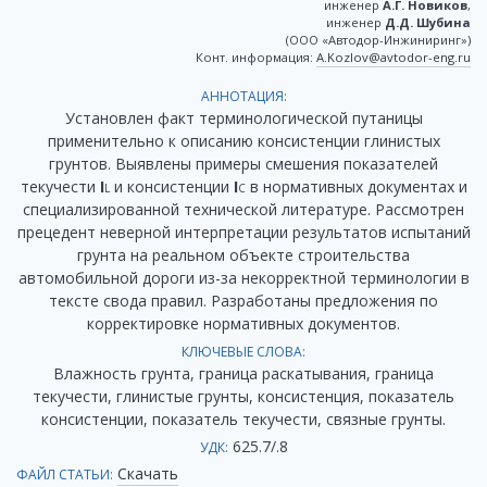
инженер
А.Г. Новиков
,
инженер
Д.Д. Шубина
(ООО «Автодор-Инжиниринг»)
Конт. информация:
A.Kozlov@avtodor-eng.ru
АННОТАЦИЯ:
Установлен факт терминологической путаницы
применительно к описанию консистенции глинистых
грунтов. Выявлены примеры смешения показателей
текучести
I
и консистенции
I
в нормативных документах и
L
C
специализированной технической литературе. Рассмотрен
прецедент неверной интерпретации результатов испытаний
грунта на реальном объекте строительства
автомобильной дороги из-за некорректной терминологии в
тексте свода правил. Разработаны предложения по
корректировке нормативных документов.
КЛЮЧЕВЫЕ СЛОВА:
Влажность грунта, граница раскатывания, граница
текучести, глинистые грунты, консистенция, показатель
консистенции, показатель текучести, связные грунты.
625.7/.8
УДК:
Скачать
ФАЙЛ СТАТЬИ: