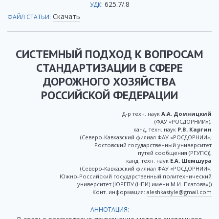
625.7/.8
УДК:
Скачать
ФАЙЛ СТАТЬИ:
СИСТЕМНЫЙ ПОДХОД К ВОПРОСАМ
СТАНДАРТИЗАЦИИ В СФЕРЕ
ДОРОЖНОГО ХОЗЯЙСТВА
РОССИЙСКОЙ ФЕДЕРАЦИИ
Д-р техн. наук
А.А. Домницкий
(ФАУ «РОСДОРНИИ»),
канд. техн. наук
Р.В. Каргин
(Северо-Кавказский филиал ФАУ «РОСДОРНИИ»;
Ростовский государственный университет
путей сообщения (РГУПС)),
канд. техн. наук
Е.А. Шемшура
(Северо-Кавказский филиал ФАУ «РОСДОРНИИ»;
Южно-Российский государственный политехнический
университет (ЮРГПУ (НПИ) имени М.И. Платова»))
Конт. информация:
aleshkastyle@gmail.com
АННОТАЦИЯ: