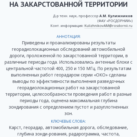
НА ЗАКАРСТОВАННОЙ ТЕРРИТОРИИ
Д-р техн. наук, профессор
А.М. Кулижников
(ФАУ «РОСДОРНИИ»)
Конт. информация:
KulizhnikovAM@rosdornii.ru
АННОТАЦИЯ:
Приведены и проанализированы результаты
георадиолокационных обследований автомобильной
дороги, проложенной по закарстованной территории, в
различные периоды года. Использовались антенные блоки с
центральной частотой 400, 250 и 150 МГц. По результатам
выполненных работ георадаром серии «ОКО» сделаны
выводы по эффективности выполнения разведочных
георадиолокационных работ на закарстованной
территории, целесообразности проведения работ в разные
периоды года, оценена максимальная глубина
зондирования с определением пустот и разуплотненных
зон.
КЛЮЧЕВЫЕ СЛОВА:
Карст, георадар, автомобильная дорога, обследование,
глубина зонди-рования, радарограмма, частота,