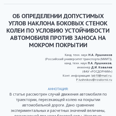
ОБ ОПРЕДЕЛЕНИИ ДОПУСТИМЫХ
УГЛОВ НАКЛОНА БОКОВЫХ СТЕНОК
КОЛЕИ ПО УСЛОВИЮ УСТОЙЧИВОСТИ
АВТОМОБИЛЯ ПРОТИВ ЗАНОСА НА
МОКРОМ ПОКРЫТИИ
Канд. техн. наук
Н.А. Лушников
(Российский университет транспорта (МИИТ)),
канд. техн. наук
П.А. Лушников
,
инженер
Д.И. Ковалев
(ФАУ «РОСДОРНИИ»)
Конт. информация:
lab10@mail.ru
;
P.lushnikov@rosdornii.ru
АННОТАЦИЯ:
В статье рассмотрен случай движения автомобиля по
траектории, пересекающей колею на покрытии
автомобильной дороги. Дано сравнение
экспериментальных и расчетных значений величины,
возникающей при этом боковой силы. Исходя из