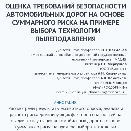
ОЦЕНКА ТРЕБОВАНИЙ БЕЗОПАСНОСТИ
АВТОМОБИЛЬНЫХ ДОРОГ НА ОСНОВЕ
СУММАРНОГО РИСКА НА ПРИМЕРЕ
ВЫБОРА ТЕХНОЛОГИИ
ПЫЛЕПОДАВЛЕНИЯ
Д-р техн. наук, профессор
Ю.Э. Васильев
(Московский автомобильно-дорожный государственный
технический университет (МАДИ)),
инженер
С.Г. Меркушов
(ООО «Зиракс»),
заместитель генерального директора
А.Н. Каменских
,
д-р техн. наук, профессор
А.В. Кочетков
,
инженер
И.В. Чанцев
(ФАУ «РОСДОРНИИ»)
Конт. информация:
chanceviv@rosdornii.ru
АННОТАЦИЯ:
Рассмотрены результаты экспертного опроса, анализа и
расчета риска доминирующих факторов опасностей на
стадии эксплуатации автомобильных дорог на основе
суммарного риска на примере выбора технологии