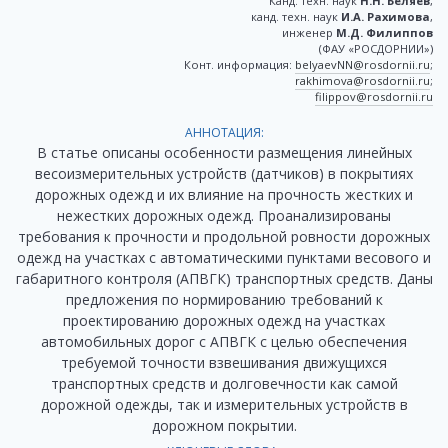
Канд. техн. наук
Н.Н. Беляев
,
канд. техн. наук
И.А. Рахимова
,
инженер
М.Д. Филиппов
(ФАУ «РОСДОРНИИ»)
Конт. информация:
belyaevNN@rosdornii.ru
;
rakhimova@rosdornii.ru
;
filippov@rosdornii.ru
АННОТАЦИЯ:
В статье описаны особенности размещения линейных
весоизмерительных устройств (датчиков) в покрытиях
дорожных одежд и их влияние на прочность жестких и
нежестких дорожных одежд. Проанализированы
требования к прочности и продольной ровности дорожных
одежд на участках с автоматическими пунктами весового и
габаритного контроля (АПВГК) транспортных средств. Даны
предложения по нормированию требований к
проектированию дорожных одежд на участках
автомобильных дорог с АПВГК с целью обеспечения
требуемой точности взвешивания движущихся
транспортных средств и долговечности как самой
дорожной одежды, так и измерительных устройств в
дорожном покрытии.