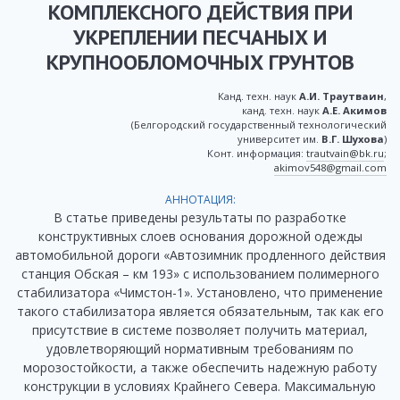
КОМПЛЕКСНОГО ДЕЙСТВИЯ ПРИ
УКРЕПЛЕНИИ ПЕСЧАНЫХ И
КРУПНООБЛОМОЧНЫХ ГРУНТОВ
Канд. техн. наук
А.И. Траутваин
,
канд. техн. наук
А.Е. Акимов
(Белгородский государственный технологический
университет им.
В.Г. Шухова
)
Конт. информация:
trautvain@bk.ru
;
akimov548@gmail.com
АННОТАЦИЯ:
В статье приведены результаты по разработке
конструктивных слоев основания дорожной одежды
автомобильной дороги «Автозимник продленного действия
станция Обская – км 193» с использованием полимерного
стабилизатора «Чимстон-1». Установлено, что применение
такого стабилизатора является обязательным, так как его
присутствие в системе позволяет получить материал,
удовлетворяющий нормативным требованиям по
морозостойкости, а также обеспечить надежную работу
конструкции в условиях Крайнего Севера. Максимальную