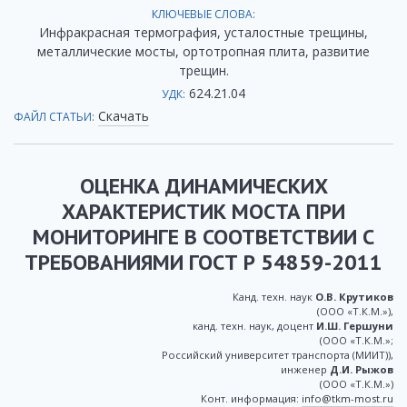
КЛЮЧЕВЫЕ СЛОВА:
Инфракрасная термография, усталостные трещины,
металлические мосты, ортотропная плита, развитие
трещин.
624.21.04
УДК:
Скачать
ФАЙЛ СТАТЬИ:
ОЦЕНКА ДИНАМИЧЕСКИХ
ХАРАКТЕРИСТИК МОСТА ПРИ
МОНИТОРИНГЕ В СООТВЕТСТВИИ С
ТРЕБОВАНИЯМИ ГОСТ Р 54859-2011
Канд. техн. наук
О.В. Крутиков
(ООО «Т.К.М.»),
канд. техн. наук, доцент
И.Ш. Гершуни
(ООО «Т.К.М.»;
Российский университет транспорта (МИИТ)),
инженер
Д.И. Рыжов
(ООО «Т.К.М.»)
Конт. информация:
info@tkm-most.ru