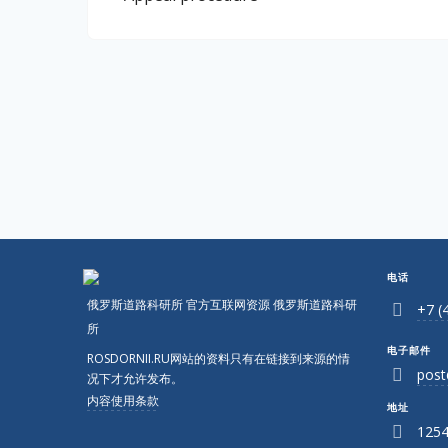
电话
俄罗斯道路科研所 官方互联网资源 俄罗斯道路科研
+7 (
所
电子邮件
ROSDORNII.RU网站的资料只有在链接到来源的情
post
况下才允许发布。
内容使用条款
地址
1254