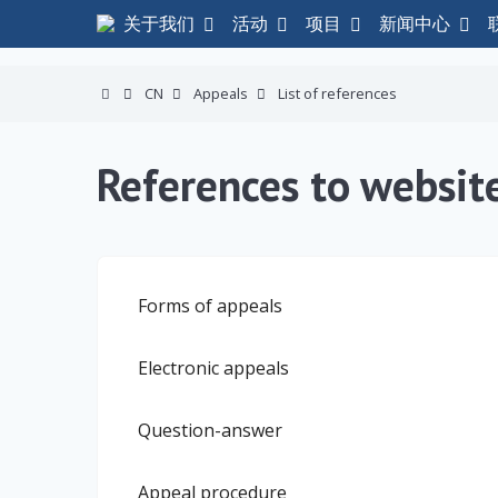
关于我们
活动
项目
新闻中心
CN
Appeals
List of references
References to websit
Forms of appeals
Electronic appeals
Question-answer
Appeal procedure