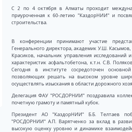
С 2 по 4 октября в Алматы проходит междунар
приуроченная к 60-летию "КаздорНИИ" и посв
строительства.
В конференции принимают участие предста
Генерального директора, академик У.Ш. Касымов, с
Красиков, начальник управления исследований и
характеристик асфальтобетона, к.т.н. С.В. Поляк
Сегодня в институте сосредоточен основно
позволяющих решать на высоком уровне широ
осуществлять изыскания в области дорожного хозя
Делегация ФАУ "РОСДОРНИИ" поздравила коллек
почетную грамоту и памятный кубок.
Президент АО "КаздорНИИ" Б.Б. Телтаев по
"РОСДОРНИИ" А.П. Варятченко за вклад в разви
высокую оценку уровню и динамике взаимодейс