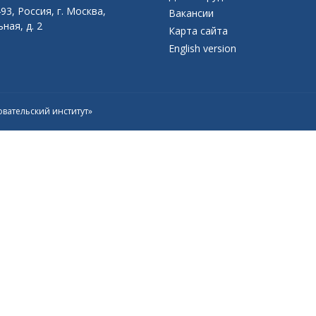
93, Россия, г. Москва,
Вакансии
ная, д. 2
Карта сайта
English version
вательский институт»
Присоединяйтесь к официальному
каналу в Max