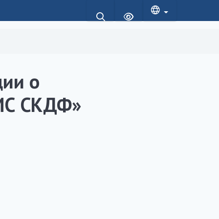
ции о
ГИС СКДФ»