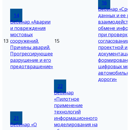
16
Вебинар «Ср
14
данных и ее 
Вебинар «Аварии
взаимодейст
и повреждения
обмене инфо
мостовых
при проверке
13
сооружений.
15
согласовании
Причины аварий.
проектной и 
Прогрессирующее
документации
разрушение и его
формирован
предотвращение»
цифровых мо
автомобильн
дороги»
22
Вебинар
«Пилотное
применение
технологий
21
информационного
Вебинар «О
моделирования на