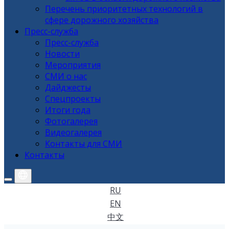
Перечень приоритетных технологий в
сфере дорожного хозяйства
Пресс-служба
Пресс-служба
Новости
Мероприятия
СМИ о нас
Дайджесты
Спецпроекты
Итоги года
Фотогалерея
Видеогалерея
Контакты для СМИ
Контакты
RU
EN
中文