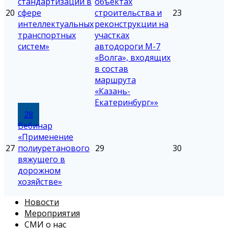
стандартизации в
объектах
20
сфере
строительства и
23
интеллектуальных
реконструкции на
транспортных
участках
систем»
автодороги М-7
«Волга», входящих
в состав
маршрута
«Казань-
Екатеринбург»»
28
Вебинар
«Применение
27
полиуретанового
29
30
вяжущего в
дорожном
хозяйстве»
Новости
Мероприятия
СМИ о нас