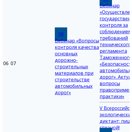
Вебинар
«Осуществле
государствен
контроля за
соблюдением
08
требований
Вебинар «Вопросы
технического
контроля качества
регламента
основных
Таможенного
дорожно-
06
07
«Безопасност
строительных
автомобильн
материалов при
дорог». Акту
строительстве
вопросы
автомобильных
правопримен
дорог»
практики»
V Всероссийс
экологически
диктант: пиш
страной!