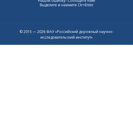
Нашли ошибку? Сообщите нам!
Выделите и нажмите Ctr+Enter
© 2015 — 2026 ФАУ «Российский дорожный научно-
исследовательский институт»
Присоединяйтесь к официальному
каналу в Max