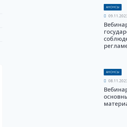
АНОНСЫ
09.11.202
Вебина
государ
соблюд
регламен
АНОНСЫ
08.11.202
Вебинар
основн
материа