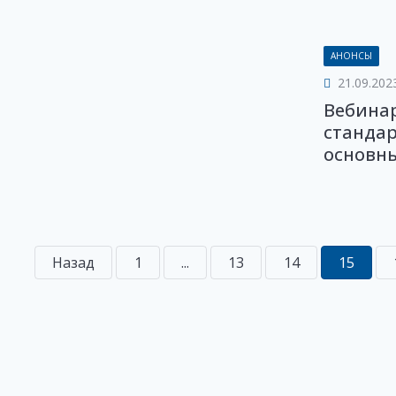
АНОНСЫ
21.09.202
Вебинар
стандар
основны
Назад
1
...
13
14
15