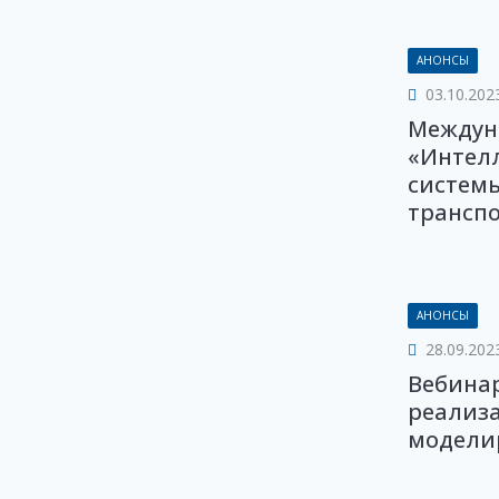
АНОНСЫ
03.10.202
Междун
«Интел
системы
транспор
АНОНСЫ
28.09.202
Вебинар
реализ
моделир