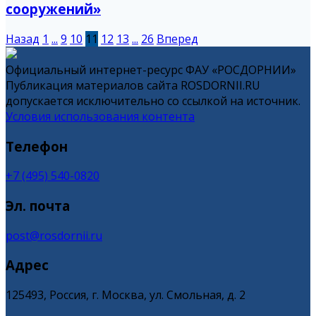
сооружений»
Назад
1
...
9
10
11
12
13
...
26
Вперед
Официальный интернет-ресурс ФАУ «РОСДОРНИИ»
Публикация материалов сайта ROSDORNII.RU
допускается исключительно со ссылкой на источник.
Условия использования контента
Телефон
+7 (495) 540-0820
Эл. почта
post@rosdornii.ru
Адрес
125493, Россия, г. Москва, ул. Смольная, д. 2