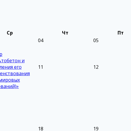
Ср
Чт
Пт
04
05
р
ьтобетон и
ления его
11
12
енствования
 мировых
ований)»
18
19