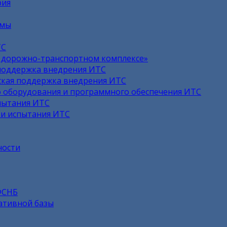
рия
емы
ТС
в дорожно-транспортном комплексе»
поддержка внедрения ИТС
кая поддержка внедрения ИТС
 оборудования и программного обеспечения ИТС
пытания ИТС
 и испытания ИТС
ности
ФСНБ
ативной базы