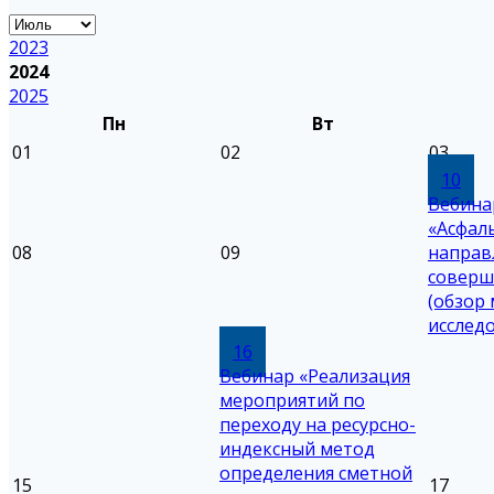
2023
2024
2025
Пн
Вт
01
02
03
10
Вебина
«Асфал
08
09
направ
соверш
(обзор
исслед
16
Вебинар «Реализация
мероприятий по
переходу на ресурсно-
индексный метод
определения сметной
15
17