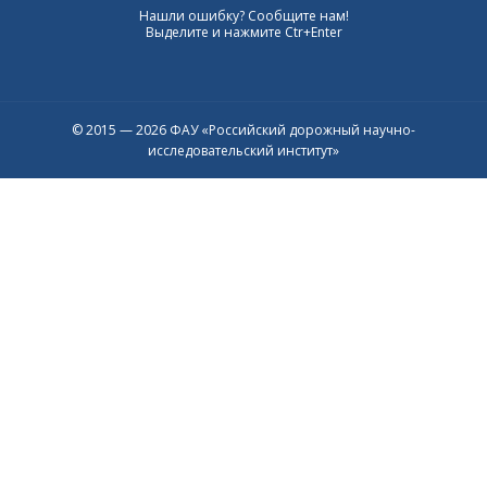
Нашли ошибку? Сообщите нам!
Выделите и нажмите Ctr+Enter
© 2015 — 2026 ФАУ «Российский дорожный научно-
исследовательский институт»
Присоединяйтесь к официальному
каналу в Max