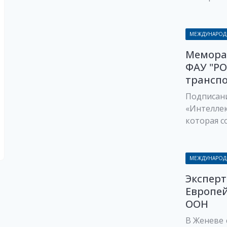
МЕЖДУНАРОД
Мемора
ФАУ "Р
транспо
Подписани
«Интелле
которая со
МЕЖДУНАРОД
Экспер
Европе
ООН
В Женеве 