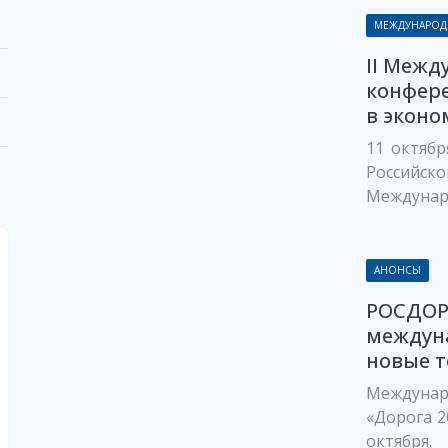
МЕЖДУНАРОД
II Межд
конфер
в эконо
11 октябр
Российск
Междунаро
АНОНСЫ
РОСДОР
междуна
новые т
Междуна
«Дорога 2
октября.