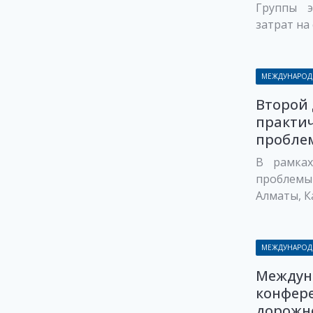
Группы э
затрат на 
МЕЖДУНАРОД
Второй
практи
проблем
В рамках
проблемы
Алматы, Ка
МЕЖДУНАРОД
Междун
конфер
дорожно