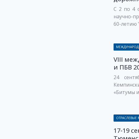
С 2 по 4
научно-п
60-летию 
МЕЖДУНАРОД
VIII ме
и ПБВ 2
24 сентя
Кемпинск
«Битумы и 
ОТРАСЛЕВЫЕ
17-19 с
Тюменс