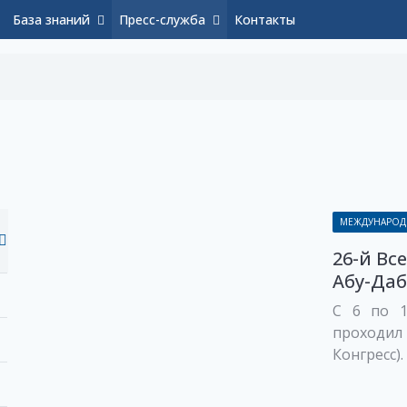
База знаний
Пресс-служба
Контакты
МЕЖДУНАРОД
26-й Вс
Абу-Даб
С 6 по 1
проходил 
Конгресс).