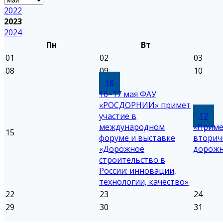
2022
2023
2024
Пн
Вт
01
02
03
08
09
10
16
16–17 мая ФАУ
«РОСДОРНИИ» примет
участие в
17
международном
«Приме
15
форуме и выставке
вторич
«Дорожное
дорожн
строительство в
России: инновации,
технологии, качество»
22
23
24
29
30
31