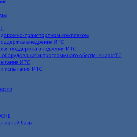
рия
емы
ТС
в дорожно-транспортном комплексе»
поддержка внедрения ИТС
кая поддержка внедрения ИТС
 оборудования и программного обеспечения ИТС
пытания ИТС
 и испытания ИТС
ности
ФСНБ
ативной базы