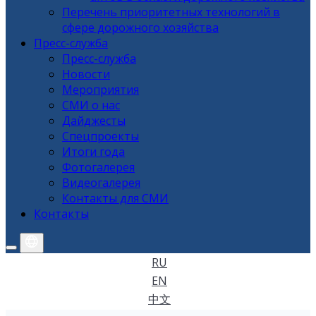
Перечень приоритетных технологий в
сфере дорожного хозяйства
Пресс-служба
Пресс-служба
Новости
Мероприятия
СМИ о нас
Дайджесты
Спецпроекты
Итоги года
Фотогалерея
Видеогалерея
Контакты для СМИ
Контакты
RU
EN
中文