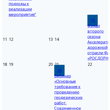
подходы к
реализации
мероприятия"
15
Финал
второго
сезона
11
12
13
14
Акселерато
дорожной
отрасли ФА
«РОСДОРН
18
19
20
21
22
28
Вебинар
«Основные
требования к
проведению
геодезических
работ.
Современное