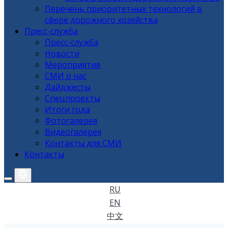
Перечень приоритетных технологий в
сфере дорожного хозяйства
Пресс-служба
Пресс-служба
Новости
Мероприятия
СМИ о нас
Дайджесты
Спецпроекты
Итоги года
Фотогалерея
Видеогалерея
Контакты для СМИ
Контакты
RU
EN
中文