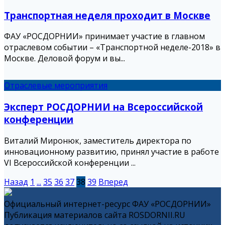
Транспортная неделя проходит в Москве
ФАУ «РОСДОРНИИ» принимает участие в главном
отраслевом событии – «Транспортной неделе-2018» в
Москве. Деловой форум и вы...
Отраслевые мероприятия
Эксперт РОСДОРНИИ на Всероссийской
конференции
Виталий Миронюк, заместитель директора по
инновационному развитию, принял участие в работе
VI Всероссийской конференции ...
Назад
1
...
35
36
37
38
39
Вперед
Официальный интернет-ресурс ФАУ «РОСДОРНИИ»
Публикация материалов сайта ROSDORNII.RU