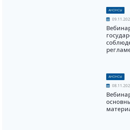
АНОНСЫ
09.11.20
Вебина
государ
соблюд
регламен
АНОНСЫ
08.11.20
Вебинар
основн
материа