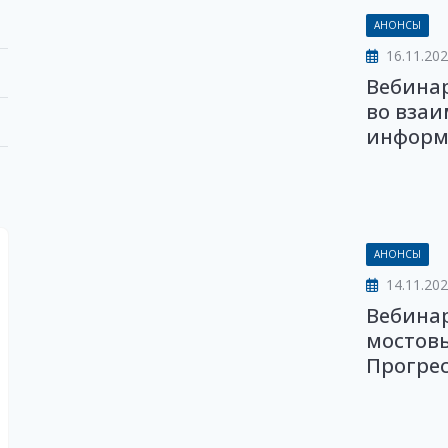
АНОНСЫ
16.11.20
Вебинар
во взаи
информа
АНОНСЫ
14.11.20
Вебина
мостов
Прогрес