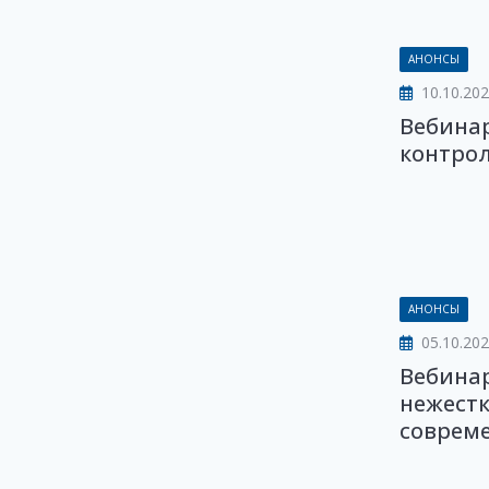
АНОНСЫ
10.10.20
Вебина
контро
АНОНСЫ
05.10.20
Вебинар
нежестк
совреме