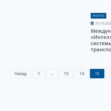
АНОНСЫ
03.10.202
Междун
«Интел
системы
транспор
Назад
1
...
13
14
15